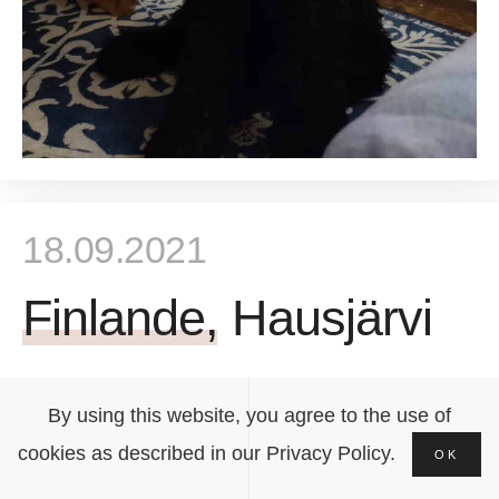
18.09.2021
Finlande, Hausjärvi
Vivant en Finlande, Astra Fidelis BRIDA a obtenu la
By using this website, you agree to the use of
1ère place, la note Excellent et le CQ (Certificat de
cookies as described in our Privacy Policy.
Qualité) lors de la Spécialité Black Terriers Show à
OK
Hausjärvi, Finlande. Grandes félicitations à Mira et